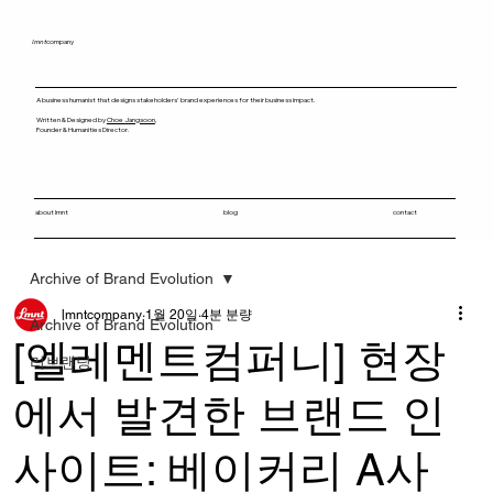
lmnt
company
A business humanist that designs stakeholders' brand experiences for their business impact.
Written & Designed by
Choe Jangsoon
,
Founder & Humanities Director.
about lmnt
blog
contact
Archive of Brand Evolution
lmntcompany
1월 20일
4분 분량
Archive of Brand Evolution
[엘레멘트컴퍼니] 현장
리브랜딩
에서 발견한 브랜드 인
사이트: 베이커리 A사