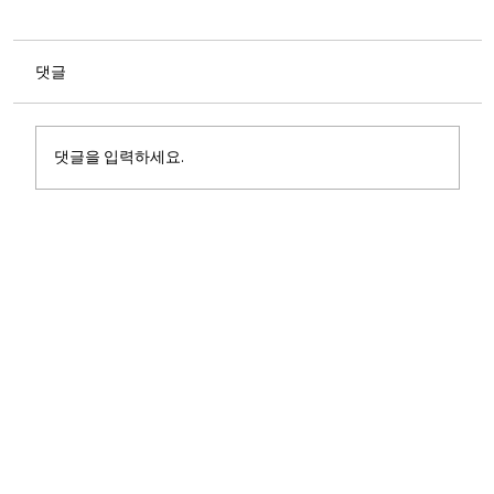
댓글
댓글을 입력하세요.
[엘레멘트컴퍼니] NH투자증권 N2 IMA1 티
저 캠페인: 금융 광고의 관성을 깨다