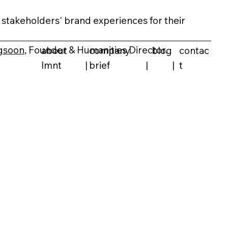
 stakeholders' brand experiences for their
gsoon
, Founder & Humanities Director.
about
company
blog
contac
lmnt
|
brief
|
|
t